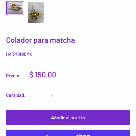
Colador para matcha
HARMONIEMX
Precio
$ 150.00
Precio:
de
venta
Cantidad:
Añadir al carrito