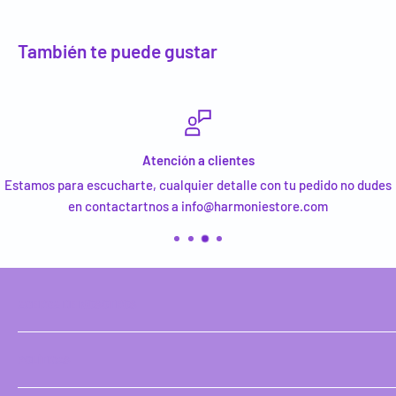
También te puede gustar
Atención a clientes
Estamos para escucharte, cualquier detalle con tu pedido no dudes
en contactartnos a info@harmoniestore.com
ACERCA DE NOSOTROS
Tienda de productos organicos y naturistas con el fin de
POLÍTICAS
promover la salud de tu cuerpo y mente.
Buscar